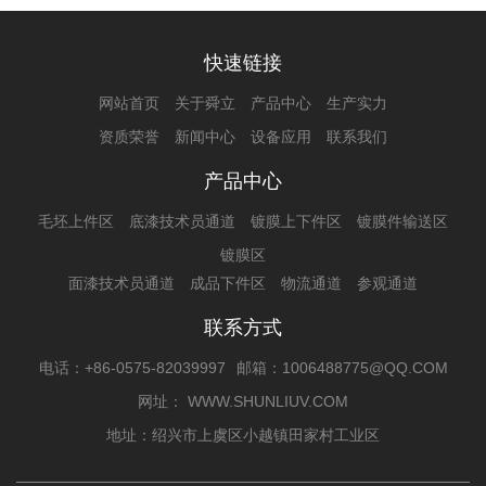
快速链接
网站首页
关于舜立
产品中心
生产实力
资质荣誉
新闻中心
设备应用
联系我们
产品中心
毛坯上件区
底漆技术员通道
镀膜上下件区
镀膜件输送区
镀膜区
面漆技术员通道
成品下件区
物流通道
参观通道
联系方式
电话：+86-0575-82039997
邮箱：1006488775@QQ.COM
网址： WWW.SHUNLIUV.COM
地址：绍兴市上虞区小越镇田家村工业区