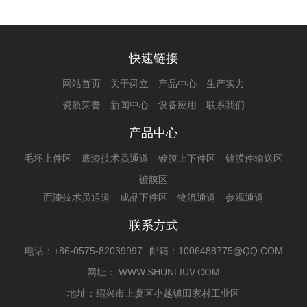
快速链接
网站首页
关于舜立
产品中心
生产实力
资质荣誉
新闻中心
设备应用
联系我们
产品中心
毛坯上件区
底漆技术员通道
镀膜上下件区
镀膜件输送区
镀膜区
面漆技术员通道
成品下件区
物流通道
参观通道
联系方式
电话：+86-0575-82039997
邮箱：1006488775@QQ.COM
网址： WWW.SHUNLIUV.COM
地址：绍兴市上虞区小越镇田家村工业区