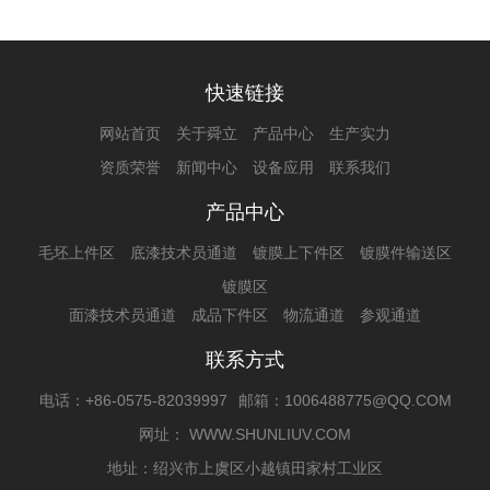
快速链接
网站首页
关于舜立
产品中心
生产实力
资质荣誉
新闻中心
设备应用
联系我们
产品中心
毛坯上件区
底漆技术员通道
镀膜上下件区
镀膜件输送区
镀膜区
面漆技术员通道
成品下件区
物流通道
参观通道
联系方式
电话：+86-0575-82039997
邮箱：1006488775@QQ.COM
网址： WWW.SHUNLIUV.COM
地址：绍兴市上虞区小越镇田家村工业区