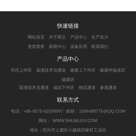
快速链接
网站首页
关于舜立
产品中心
生产实力
资质荣誉
新闻中心
设备应用
联系我们
产品中心
毛坯上件区
底漆技术员通道
镀膜上下件区
镀膜件输送区
镀膜区
面漆技术员通道
成品下件区
物流通道
参观通道
联系方式
电话：+86-0575-82039997
邮箱：1006488775@QQ.COM
网址： WWW.SHUNLIUV.COM
地址：绍兴市上虞区小越镇田家村工业区