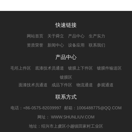
快速链接
网站首页
关于舜立
产品中心
生产实力
资质荣誉
新闻中心
设备应用
联系我们
产品中心
毛坯上件区
底漆技术员通道
镀膜上下件区
镀膜件输送区
镀膜区
面漆技术员通道
成品下件区
物流通道
参观通道
联系方式
电话：+86-0575-82039997
邮箱：1006488775@QQ.COM
网址： WWW.SHUNLIUV.COM
地址：绍兴市上虞区小越镇田家村工业区