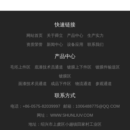
快速链接
网站首页
关于舜立
产品中心
生产实力
资质荣誉
新闻中心
设备应用
联系我们
产品中心
毛坯上件区
底漆技术员通道
镀膜上下件区
镀膜件输送区
镀膜区
面漆技术员通道
成品下件区
物流通道
参观通道
联系方式
电话：+86-0575-82039997
邮箱：1006488775@QQ.COM
网址： WWW.SHUNLIUV.COM
地址：绍兴市上虞区小越镇田家村工业区