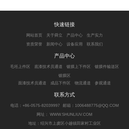
快速链接
网站首页
关于舜立
产品中心
生产实力
资质荣誉
新闻中心
设备应用
联系我们
产品中心
毛坯上件区
底漆技术员通道
镀膜上下件区
镀膜件输送区
镀膜区
面漆技术员通道
成品下件区
物流通道
参观通道
联系方式
电话：+86-0575-82039997
邮箱：1006488775@QQ.COM
网址： WWW.SHUNLIUV.COM
地址：绍兴市上虞区小越镇田家村工业区