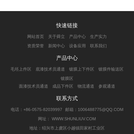
快速链接
网站首页
关于舜立
产品中心
生产实力
资质荣誉
新闻中心
设备应用
联系我们
产品中心
毛坯上件区
底漆技术员通道
镀膜上下件区
镀膜件输送区
镀膜区
面漆技术员通道
成品下件区
物流通道
参观通道
联系方式
电话：+86-0575-82039997
邮箱：1006488775@QQ.COM
网址： WWW.SHUNLIUV.COM
地址：绍兴市上虞区小越镇田家村工业区