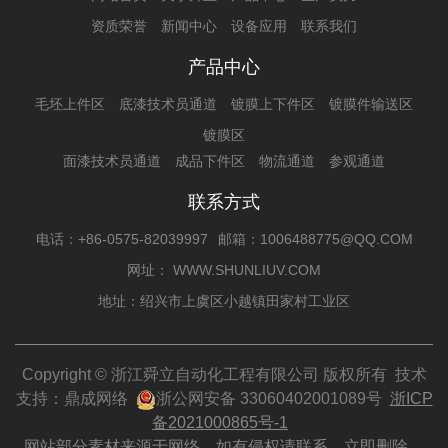
资质荣誉
新闻中心
设备应用
联系我们
产品中心
毛坯上件区
底漆技术员通道
镀膜上下件区
镀膜件输送区
镀膜区
面漆技术员通道
成品下件区
物流通道
参观通道
联系方式
电话：+86-0575-82039997
邮箱：1006488775@QQ.COM
网址： WWW.SHUNLIUV.COM
地址：绍兴市上虞区小越镇田家村工业区
Copyright © 浙江舜立自动化工程有限公司 版权所有 技术
支持：
鼎成网络
浙公网安备 33060402001089号
浙ICP
备2021000865号-1
网站部分素材来源于网络，如有侵权请联系，立即删除。